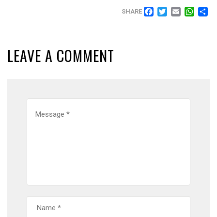
FACEBO
TWITT
EMAI
WH
SHARE
LEAVE A COMMENT