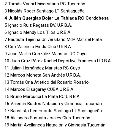
2 Tomás Vanni Universitario RC Tucumán
3 Nicolás Roger Santiago LT Santiagueña
4 Julián Quetglas Bojar La Tablada RC Cordobesa
5 Ignacio Ruiz Regatas BV. U.R.B.A.
6 Ignacio Mendy Los Tilos U.R.B.A.
7 Bautista Tejerina Universitario MdP Mar del Plata
8 Ciro Valencio Hindú Club U.R.B.A.
9 Juan Martín González Maristas RC Cuyo
10 Juan Cruz Pérez Rachel Deportiva Francesa U.R.B.A.
11 Julian Hernández Maristas RC Cuyo
12 Marcos Moneta San Andrés U.R.B.A.
13 Tomás Oria Atlético del Rosario Rosario
14 Marcos Elisagaray CUBA U.R.B.A.
15 Bruno Marcucci La Plata RC U.R.B.A.
16 Valentín Bustos Natación y Gimnasia Tucumán
17 Baustista Pedemonte Santiago LT Santiagueña
18 Alejandro Sustaita Jockey Club Tucumán
19 Martín Avellaneda Natación y Gimnasia Tucumán